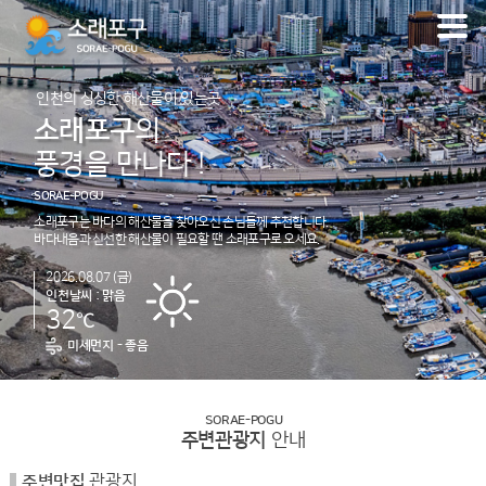
인천의 싱싱한 해산물이 있는곳
소래포구
의
풍경을 만나다 !
SORAE-POGU
소래포구는 바다의 해산물을 찾아오신 손님들께 추천합니다.
바다내음과 신선한 해산물이 필요할 땐 소래포구로 오세요.
2026.08.07 (금)
인천날씨 : 맑음
℃
32
미세먼지 -
좋음
SORAE-POGU
주변관광지
안내
관광지
주변맛집