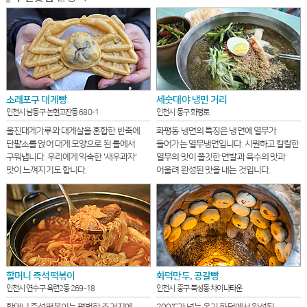
소래포구 대게빵
세숫대야 냉면 거리
인천시 남동구 논현고잔동 680-1
인천시 동구 화평로
울진대게가루와 대게살을 혼합한 반죽에
화평동 냉면의 특징은 냉면에 열무가
단팥소를 얹어 대게 모양으로 된 틀에서
들어가는 열무냉면입니다. 시원하고 칼칼한
구워냅니다. 우리에게 익숙한 '새우과자'
열무의 맛이 쫄깃한 면발과 육수의 맛과
맛이 느껴지기도 합니다.
어울려 완성된 맛을 내는 것입니다.
할머니 즉석떡볶이
화덕만두, 공갈빵
인천시 연수구 옥련2동 269-18
인천시 중구 북성동 차이나타운