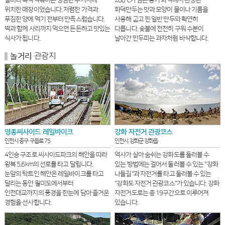
할머니 즉석떡볶이는 평범한 주거지에
200℃가 넘는 옹기 화덕에서 완성된
위치한 매장이었습니다. 저렴한 가격과
화덕만두는 맛과 모양이 물이나 기름을
푸짐한 양에 먹기 전부터 만족스럽습니다.
사용해 굽고 찐 일반 만두와 확연히
떡과 함께 사리까지 먹으면 든든하고 맛있는
다릅니다. 숯불에 천천히 구워 수분이
식사가 됩니다.
날아간 만두피는 과자처럼 바삭합니다.
관광지
놀거리
영종씨사이드 레일바이크
강화 자전거 관광코스
인천시 중구 구읍로 75
인천시 강화군 강화읍
4인승 구조로 씨사이드파크의 해안을 따라
역사가 살아 숨쉬는 강화도를 둘러볼 수
왕복 5.6km의 선로를 타고 달립니다.
있는 방법에는 걸어서 둘러볼 수 있는 ''강화
눈앞의 탁트인 해안은 레일바이크를 타고
나들길''과 자전거를 타고 둘러볼 수 있는
달리는 동안 월미도에서부터
''강화도 자전거 관광코스''가 있습니다. 강화
인천대교까지의 풍경을 한눈에 담아 즐거운
자전거도로는 총 19구간으로 이루어져
경험을 선사합니다.
있습니다.