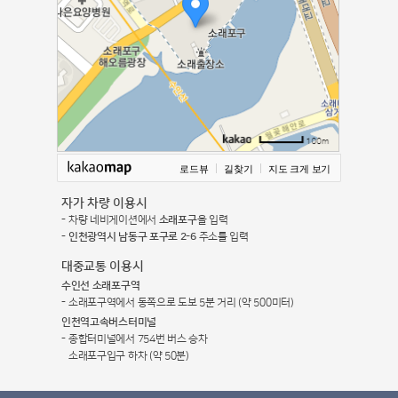
로드뷰
길찾기
지도 크게 보기
자가 차량 이용시
차량 네비게이션에서
소래포구
을 입력
인천광역시 남동구 포구로 2-6
주소를 입력
대중교통 이용시
수인선 소래포구역
소래포구역에서 동쪽으로 도보 5분 거리 (약 500미터)
인천역고속버스터미널
종합터미널에서 754번 버스 승차
소래포구입구 하차 (약 50분)