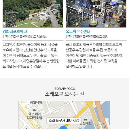
강화레포츠파크
옥토끼우주센터
인천시 강화군 불은면 중앙로 546-34
인천시 강화군 불은면 강화동로 403
집라인, 어드벤쳐, 클라이밍 등의 시설을
국내 최초의 항공우주과학 테마파크로써
보유하고 있다. 간단한 안전수칙 교육을
항공우주 관련 자료를 수집, 보존하여
이수한 뒤 남녀노소 누구나 즐길 수 있는
어린이 및 일반 대중들의 항공우주과학에
레포츠입니다. 자연휴양림이 주는 편안한
대한 이해를 돕기 위한 전시 및 교육을
느낌을 동시에 느낄 수 있습니다.
실시하고 있습니다.
SORAE-POGU
소래포구
오시는 길